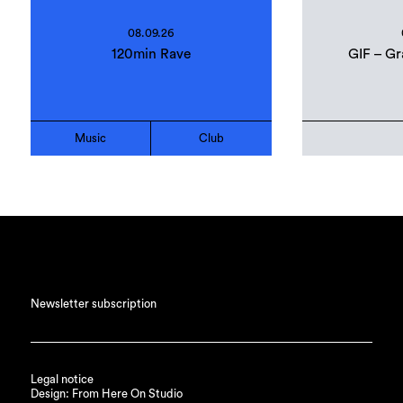
08.09.26
120min Rave
GIF – Gr
Music
Club
Newsletter subscription
Legal notice
Design: From Here On Studio