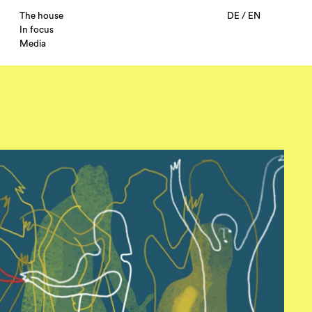
The house
DE
/
EN
In focus
Media