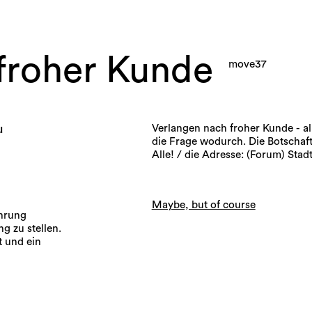
 froher Kunde
move37
u
Verlangen nach froher Kunde - al
die Frage wodurch. Die Botschaft
Alle! / die Adresse: (Forum) Stadt
Maybe, but of course
ahrung
g zu stellen.
t und ein