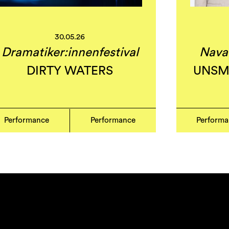
30.05.26
Dramatiker:innenfestival
Nava
DIRTY WATERS
UNSME
Performance
Performance
Perform