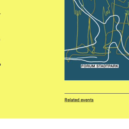
-
h
e
Related events