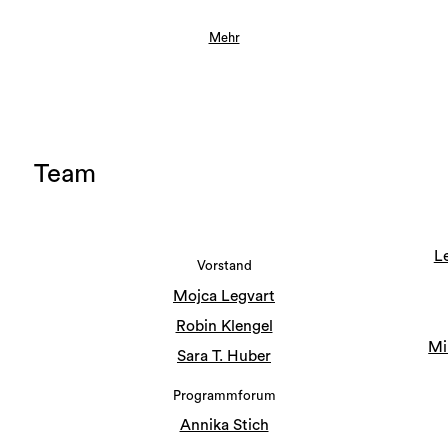
Mehr
Team
L
Vorstand
Mojca Legvart
Robin Klengel
Mi
Sara T. Huber
Programmforum
Annika Stich