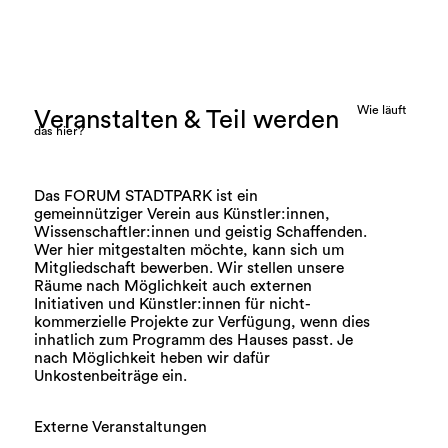
1959
Anfangszeit
Als selbst verwalteter
Künstler*innenverein, soll das FORUM
STADTPARK stärker als bisher die
Interessen der Kulturschaffenden
vertreten. Besonders jungen
Wie läuft
Künstler*innen und
Veranstalten & Teil werden
Wissenschaftler*innen soll das Haus
das hier?
als Podium dienen. Die Gründer treten
zunächst mit dem Anspruch an, alle
kulturellen Bereiche – also auch
ästhetisch traditionelle, historische,
Das FORUM STADTPARK ist ein
politische und didaktische Themen –
gemeinnütziger Verein aus Künstler:innen,
einzuschließen. Das Ergebnis sind
Wissenschaftler:innen und geistig Schaffenden.
neun gleichberechtigte Referate.
Wer hier mitgestalten möchte, kann sich um
Während der 60er Jahre geht der
Mitgliedschaft bewerben. Wir stellen unsere
Anteil an theoretischen
Räume nach Möglichkeit auch externen
Veranstaltungen allerdings immer
Initiativen und Künstler:innen für nicht-
mehr zurück. Der anfängliche Ehrgeiz
eines breiten Spektrums wird
kommerzielle Projekte zur Verfügung, wenn dies
abgelöst von einer Konzentration auf
inhatlich zum Programm des Hauses passt. Je
zeitgenössische Kunst und Literatur.
nach Möglichkeit heben wir dafür
Unkostenbeiträge ein.
Externe Veranstaltungen