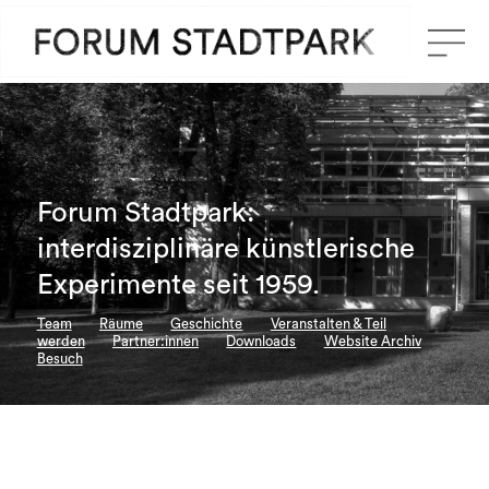
Forum Stadtpark:
interdisziplinäre künstlerische
Experimente seit 1959.
Team
Räume
Geschichte
Veranstalten & Teil
werden
Partner:innen
Downloads
Website Archiv
Besuch