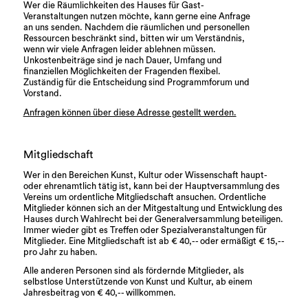
1960
Etablierung
Wer die Räumlichkeiten des Hauses für Gast-
Veranstaltungen nutzen möchte, kann gerne eine Anfrage
In den 60er- und 70er-Jahren
an uns senden. Nachdem die räumlichen und personellen
entwickelt sich das Haus zu einem der
Ressourcen beschränkt sind, bitten wir um Verständnis,
wenigen Präsentation- und
wenn wir viele Anfragen leider ablehnen müssen.
Produktionsorte für progressive Kunst
Unkostenbeiträge sind je nach Dauer, Umfang und
und Literatur. Gleichzeitig beginnt
finanziellen Möglichkeiten der Fragenden flexibel.
sich das Selbstbild zu wandeln, weg
Zuständig für die Entscheidung sind Programmforum und
von einem Kulturbetrieb, hin zu einem
Vorstand.
reinen Kunstbetrieb. So wird das
Haus zum Publikationsort und Verlag.
Anfragen können über diese Adresse gestellt werden.
Die 1960 gegründete
Literaturzeitschrift
manuskripte
beschert dem Haus internationale
Aufmerksamkeit. Außerdem
Mitgliedschaft
erscheinen hier die Fotozeitschrift
Camera Austria, die Filmzeitschrift
Wer in den Bereichen Kunst, Kultur oder Wissenschaft haupt-
blimp
, die Literaturzeitschrift
oder ehrenamtlich tätig ist, kann bei der Hauptversammlung des
Absolut
, die Essayzeitung
Liqueur
und
Vereins um ordentliche Mitgliedschaft ansuchen. Ordentliche
die Zeitschrift
schreibkraft
. Ebenfalls
Mitglieder können sich an der Mitgestaltung und Entwicklung des
vom Verein mit initiiert: das
Hauses durch Wahlrecht bei der Generalversammlung beteiligen.
Avantgarde-Festival
steirischer
Immer wieder gibt es Treffen oder Spezialveranstaltungen für
herbst
.
Mitglieder. Eine Mitgliedschaft ist ab € 40,-- oder ermäßigt € 15,--
pro Jahr zu haben.
Alle anderen Personen sind als fördernde Mitglieder, als
selbstlose Unterstützende von Kunst und Kultur, ab einem
Jahresbeitrag von € 40,-- willkommen.