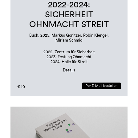
2022-2024:
SICHERHEIT
OHNMACHT STREIT
Buch, 2025, Markus Gönitzer, Robin Klengel,
Miriam Schmid
2022: Zentrum für Sicherheit
2023: Festung Ohnmacht
2024: Halle für Streit
Details
Buchgestaltung: Margit Steidl, Hannah Potočnik
Per E-Mail bestellen
€ 10
Auflage: 500 Stück
Sprachen: Deutsch und Englisch
ISBN: 978-3-901109-96-6 (Erratum in Publikation!)