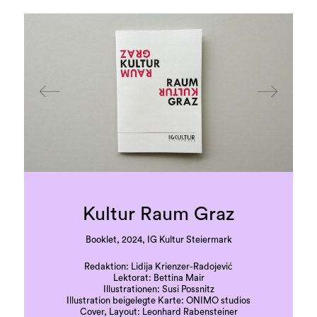
der Perspektive eines weiblichen Djinns.
Das Buch enthält neben einem Intro von Amir und
Auer, sowohl Essay als auch Monolog in Pachto
und Dari, den verbreitetsten Sprachen
Afghanistans, sowie in Deutsch und Englisch.
Hinzu kommen zahlreiche Abbildungen des
Arbeitsprozesses sowie inhaltliche und
ästhetische Bezüge und Inspirationen.
Kultur Raum Graz
Booklet, 2024, IG Kultur Steiermark
Redaktion: Lidija Krienzer-Radojević
Lektorat: Bettina Mair
Illustrationen: Susi Possnitz
Illustration beigelegte Karte: ONIMO studios
Cover, Layout: Leonhard Rabensteiner