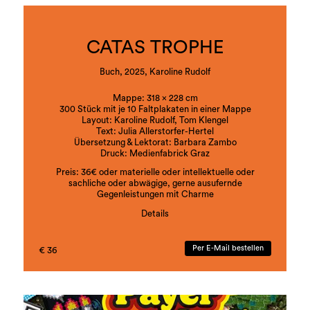
der Buchstaben in der Metapher der Knochen auf,
benennt sie als Skelett der Sprache, macht deren
Flüchtigkeit und Arbitrarität sichtbar und
poetisch wie performativ erfahrbar.
CATAS TROPHE
Buch, 2025, Karoline Rudolf
Mappe: 318 x 228 cm
300 Stück mit je 10 Faltplakaten in einer Mappe
Layout: Karoline Rudolf, Tom Klengel
Text: Julia Allerstorfer-Hertel
Übersetzung & Lektorat: Barbara Zambo
Druck: Medienfabrick Graz
Preis: 36€ oder materielle oder intellektuelle oder
sachliche oder abwägige, gerne ausufernde
Gegenleistungen mit Charme
Details
ISBN:978-3-901109-92-8
Per E-Mail bestellen
€ 36