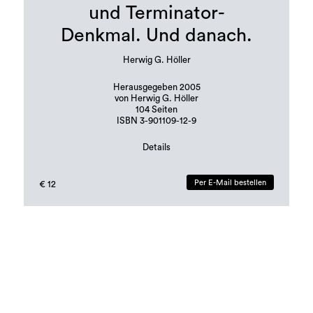
und Terminator-
Denkmal. Und danach.
Herwig G. Höller
Herausgegeben 2005
von Herwig G. Höller
104 Seiten
ISBN 3-901109-12-9
Details
Staatliches Zentrum für Zeitgenössische Kunst.
Moskau, 3. bis 20. März 2005
Per E-Mail bestellen
€ 12