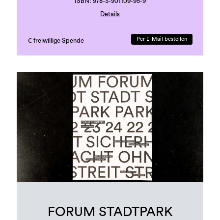
ISBN: 978-3-901109-95-9
Details
Druck: Grazer Uni-Druckerei
Sprache: deutsch
Per E-Mail bestellen
€ freiwillige Spende
41 Seiten, beigelegte Karte
erste Auflage, 500 Exemplare
FORUM STADTPARK