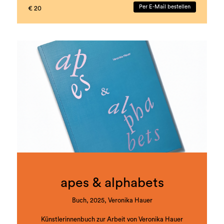
Muhammed Dumanli, Barbi Marković und Florian
Per E-Mail bestellen
€ 20
Dietmaier
Koordination und Redaktion: Rivka Saltiel, Markus
Gönitzer
Buchgestaltung: Theresa Hattinger
Auflage: 1000 Stück
Sprachen: Deutsch und Englisch
ISBN: 978-3-901109-93-5
apes & alphabets
Buch, 2025, Veronika Hauer
Künstlerinnenbuch zur Arbeit von Veronika Hauer