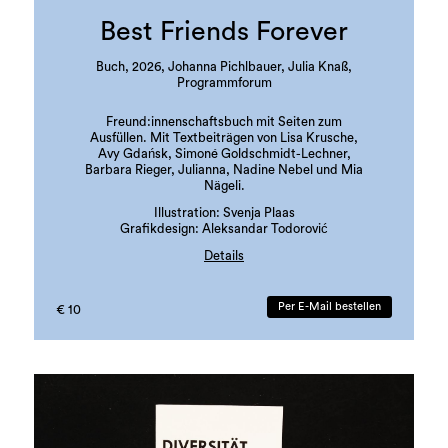
Best Friends Forever
Buch, 2026, Johanna Pichlbauer, Julia Knaß,
Programmforum
Freund:innenschaftsbuch mit Seiten zum
Ausfüllen. Mit Textbeiträgen von Lisa Krusche,
Avy Gdańsk, Simoné Goldschmidt-Lechner,
Barbara Rieger, Julianna, Nadine Nebel und Mia
Nägeli.
Illustration: Svenja Plaas
Grafikdesign: Aleksandar Todorović
Details
Auflage: 300 Stück
Sprache: Deutsch
Per E-Mail bestellen
€ 10
ISBN: 978-3-901109-97-3