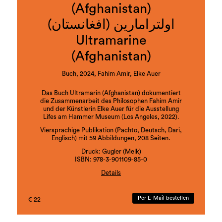
(Afghanistan)
اولترامارین (افغانستان)
Ultramarine
(Afghanistan)
Buch, 2024, Fahim Amir, Elke Auer
Das Buch Ultramarin (Afghanistan) dokumentiert
die Zusammenarbeit des Philosophen Fahim Amir
und der Künstlerin Elke Auer für die Ausstellung
Lifes am Hammer Museum (Los Angeles, 2022).
Viersprachige Publikation (Pachto, Deutsch, Dari,
Englisch) mit 59 Abbildungen, 208 Seiten.
Druck: Gugler (Melk)
ISBN: 978-3-901109-85-0
Details
Ausgehend vom Essay Farben Stehlen, der die
Idee einer nichtkolonialen Geschichte von Farben
Per E-Mail bestellen
€ 22
entwickelt, entstanden zwei künstlerische Werke:
ein Turm (444cm) für die Befreiung von Menschen
und Tieren sowie ein Video-Monolog (8min) aus