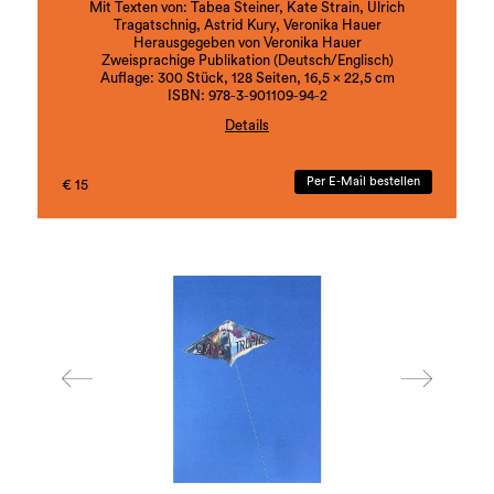
Mit Texten von: Tabea Steiner, Kate Strain, Ulrich
Tragatschnig, Astrid Kury, Veronika Hauer
Herausgegeben von Veronika Hauer
Zweisprachige Publikation (Deutsch/Englisch)
Auflage: 300 Stück, 128 Seiten, 16,5 x 22,5 cm
ISBN: 978-3-901109-94-2
Details
Die Ambivalenz von Faszination und Gewalt in der
Mensch-Tier Beziehung, die zwischen Zähmung,
Per E-Mail bestellen
€ 15
Ausbeutung und Spiegelung oszilliert bearbeitet
Veronika Hauer in ihrem umfassenden
Werkkomplex apes (seit 2019). In
kunsthistorischen oder alltagskulturellen Bezügen,
irritierenden Objekten und multiperspektivischen
Bildwelten zeigt sie die Unterwerfung des
Tierlichen auf und befragt zugleich auch die
Möglichkeiten einer Begegnung auf Augenhöhe.
alphabets (seit 2017) nimmt seinen
Ausgangspunkt in einer buchstäblichen
Buchstäblichkeit, in Veronika Hauers langjähriger
Untersuchung unterschiedlicher sprachlicher
Ebenen mit Objekt, Grafik, Performance und
Video. Buchstaben erscheinen als visuelle Motive,
in denen sie zwischen Zeichen, Objekt und Bild
oszillieren. Die Künstlerin fügt hier auch ihren
jüngsten Werkkomplex hinzu, zeigt die Fragilität