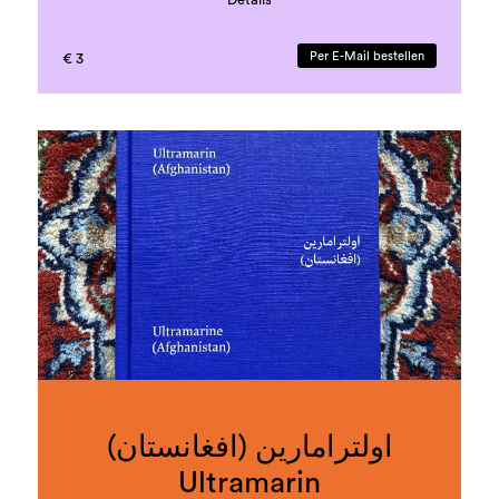
Layout und Design: Anela Dumonjić
Download unter:
koloniale-
Per E-Mail bestellen
€ 3
verstrickungen_broschure-1.pdf
اولترامارین (افغانستان)
Ultramarin