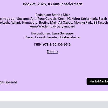
Booklet, 2026, IG Kultur Steiermark
Redaktion: Bettina Mair
eiträge von Susanna Arlt, René Corvaia-Koch, IG Kultur Steiermark, Sarah
itsch, Adjanie Kamucote, Bettina Mair, Ali Özbaş, Monika Pink, Eli Taxach
Anne Wiederhold-Daryanavard
Illustrationen: Lena Geiregger
Cover, Layout: Leonhard Rabensteiner
ISBN: 978-3-901109-95-9
Details
Druck: Grazer Uni-Druckerei
Sprache: deutsch
41 Seiten, beigelegte Karte
erste Auflage, 500 Exemplare
Per E-Mail b
lige Spende