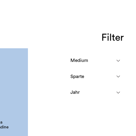
Filter
sa
adine