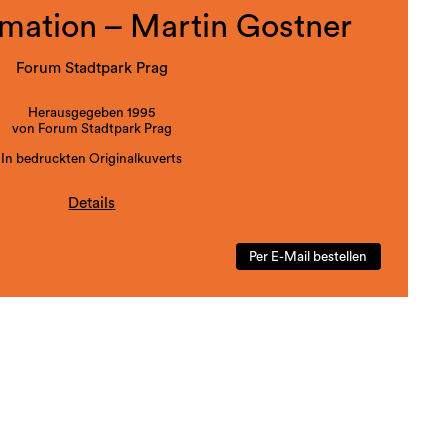
mation – Martin Gostner
Forum Stadtpark Prag
Herausgegeben 1995
von Forum Stadtpark Prag
In bedruckten Originalkuverts
Details
UM STADTPARK PRAG - Kataloge:
ach einer Idee und in der Ausstattung von Jörg Schlick)
Per E-Mail bestellen
e die Ausstellungen der Prager Dependance, das Referat
tte eine Atelierwohnung angemietet, dokumentiert.
aloge von Clarence Anglin, Cosima von Bonin / Ulrich
, Martin Gostner, Dorit Margreiter, Wilfried Petzi / Joseph
sch, Vincent Tavenne, Peter Weibel und Hans Weigand.
 meist von Fiedler und zweisprachig.