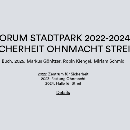
ORUM STADTPARK 2022-2024
ICHERHEIT OHNMACHT STRE
Buch, 2025, Markus Gönitzer, Robin Klengel, Miriam Schmid
2022: Zentrum für Sicherheit
2023: Festung Ohnmacht
2024: Halle für Streit
Details
Buchgestaltung: Margit Steidl, Hannah Potočnik
Auflage: 500 Stück
Sprachen: Deutsch und Englisch
ISBN: 978-3-901109-96-6 (Erratum in Publikation!)