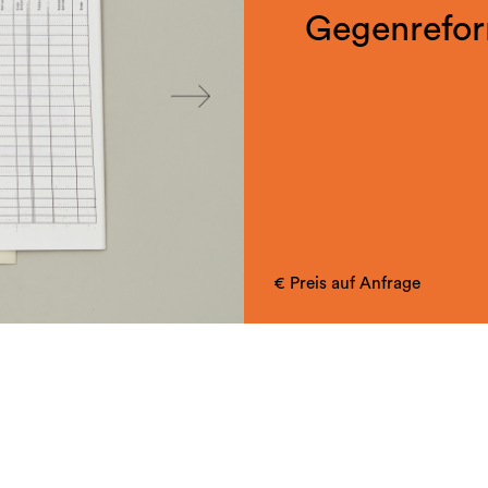
Gegenrefor
FOR
Von Elisabeth Fiedler (n
€ Preis auf Anfrage
herausgegebene Serie, di
'Bildende Kunst' ha
Alles Erschienene: Kat
Strothjohann, Peter Gellner
Zehrer, Hartmut Skerbi
Texte