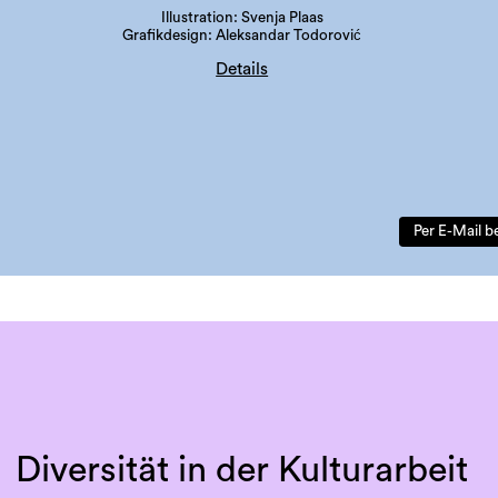
Illustration: Svenja Plaas
Grafikdesign: Aleksandar Todorović
Details
Auflage: 300 Stück
Sprache: Deutsch
ISBN: 978-3-901109-97-3
Per E-Mail b
Diversität in der Kulturarbeit