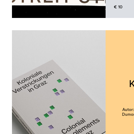
€ 10
K
Autor:
Dumonj