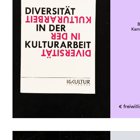
B
Kamp
€ freiwil