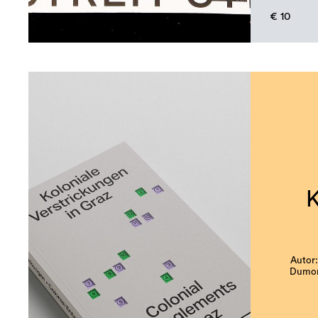
€ 10
K
Autor:
Dumonj