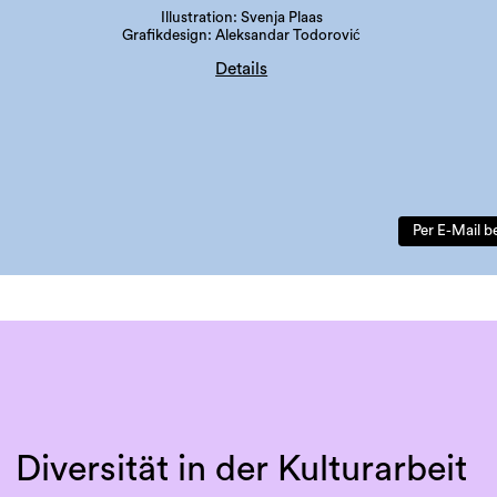
Illustration: Svenja Plaas
Grafikdesign: Aleksandar Todorović
Details
Auflage: 300 Stück
Sprache: Deutsch
ISBN: 978-3-901109-97-3
Per E-Mail b
Diversität in der Kulturarbeit