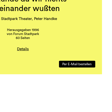
einander wußten
Stadtpark Theater, Peter Handke
Herausgegeben 1996
von Forum Stadtpark
60 Seiten
Details
Booklet zur Inszenierung:
 NICHTS VONEINANDER WUßTEN von Peter Handke
Per E-Mail bestellen
Regie: Ernst M. Binder
tion des forum stadtpark theaters 1995/96