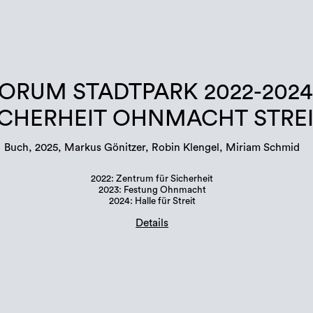
ORUM STADTPARK 2022-2024
ICHERHEIT OHNMACHT STRE
Buch, 2025, Markus Gönitzer, Robin Klengel, Miriam Schmid
2022: Zentrum für Sicherheit
2023: Festung Ohnmacht
2024: Halle für Streit
Details
Buchgestaltung: Margit Steidl, Hannah Potočnik
Auflage: 500 Stück
Sprachen: Deutsch und Englisch
ISBN: 978-3-901109-96-6 (Erratum in Publikation!)