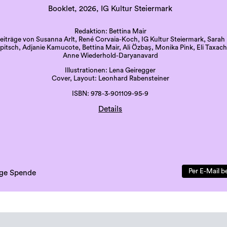
Booklet, 2026, IG Kultur Steiermark
Redaktion: Bettina Mair
eiträge von Susanna Arlt, René Corvaia-Koch, IG Kultur Steiermark, Sarah
itsch, Adjanie Kamucote, Bettina Mair, Ali Özbaş, Monika Pink, Eli Taxach
Anne Wiederhold-Daryanavard
Illustrationen: Lena Geiregger
Cover, Layout: Leonhard Rabensteiner
ISBN: 978-3-901109-95-9
Details
Druck: Grazer Uni-Druckerei
Sprache: deutsch
41 Seiten, beigelegte Karte
erste Auflage, 500 Exemplare
Per E-Mail b
lige Spende