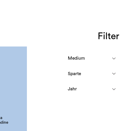
Filter
sa
adine