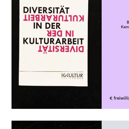
B
Kamp
€ freiwil