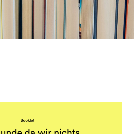
Booklet
tunde da wir nichts