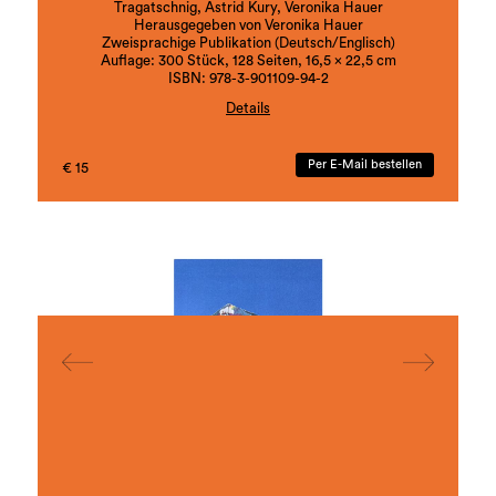
Tragatschnig, Astrid Kury, Veronika Hauer
Herausgegeben von Veronika Hauer
Zweisprachige Publikation (Deutsch/Englisch)
Auflage: 300 Stück, 128 Seiten, 16,5 x 22,5 cm
ISBN: 978-3-901109-94-2
Details
Die Ambivalenz von Faszination und Gewalt in der
Mensch-Tier Beziehung, die zwischen Zähmung,
Per E-Mail bestellen
€ 15
Ausbeutung und Spiegelung oszilliert bearbeitet
Veronika Hauer in ihrem umfassenden
Werkkomplex apes (seit 2019). In
kunsthistorischen oder alltagskulturellen Bezügen,
irritierenden Objekten und multiperspektivischen
Bildwelten zeigt sie die Unterwerfung des
Tierlichen auf und befragt zugleich auch die
Möglichkeiten einer Begegnung auf Augenhöhe.
alphabets (seit 2017) nimmt seinen
Ausgangspunkt in einer buchstäblichen
Buchstäblichkeit, in Veronika Hauers langjähriger
Untersuchung unterschiedlicher sprachlicher
Ebenen mit Objekt, Grafik, Performance und
Video. Buchstaben erscheinen als visuelle Motive,
in denen sie zwischen Zeichen, Objekt und Bild
oszillieren. Die Künstlerin fügt hier auch ihren
jüngsten Werkkomplex hinzu, zeigt die Fragilität
der Buchstaben in der Metapher der Knochen auf,