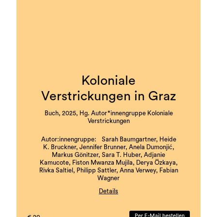
Koloniale
Verstrickungen in Graz
Buch, 2025, Hg. Autor*innengruppe Koloniale
Verstrickungen
Autor:innengruppe: Sarah Baumgartner, Heide
K. Bruckner, Jennifer Brunner, Anela Dumonjić,
Markus Gönitzer, Sara T. Huber, Adjanie
Kamucote, Fiston Mwanza Mujila, Derya Özkaya,
Rivka Saltiel, Philipp Sattler, Anna Verwey, Fabian
Wagner
Details
mit literarischen Beiträgen von Nava Ebrahimi,
Muhammed Dumanli, Barbi Marković und Florian
Per E-Mail bestellen