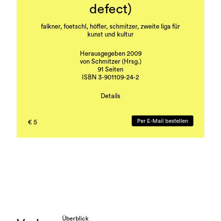
defect)
falkner, foetschl, höfler, schmitzer, zweite liga für
kunst und kultur
Herausgegeben 2009
von Schmitzer (Hrsg.)
91 Seiten
ISBN 3-901109-24-2
Details
falkner, foetschl, höfler, schmitzer, zweite liga für
kunst und kultur
Per E-Mail bestellen
€ 5
Überblick