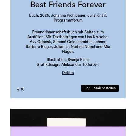
Best Friends Forever
Buch, 2026, Johanna Pichlbauer, Julia Knaß,
Programmforum
Freund:innenschaftsbuch mit Seiten zum
Ausfüllen. Mit Textbeiträgen von Lisa Krusche,
Avy Gdańsk, Simoné Goldschmidt-Lechner,
Barbara Rieger, Julianna, Nadine Nebel und Mia
Nägeli.
Illustration: Svenja Plaas
Grafikdesign: Aleksandar Todorović
Details
Auflage: 300 Stück
Sprache: Deutsch
Per E-Mail bestellen
€ 10
ISBN: 978-3-901109-97-3