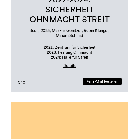
SICHERHEIT
OHNMACHT STREIT
Buch, 2025, Markus Gönitzer, Robin Klengel,
Miriam Schmid
2022: Zentrum für Sicherheit
2023: Festung Ohnmacht
2024: Halle für Streit
Details
Buchgestaltung: Margit Steidl, Hannah Potočnik
Per E-Mail bestellen
€ 10
Auflage: 500 Stück
Sprachen: Deutsch und Englisch
ISBN: 978-3-901109-96-6 (Erratum in Publikation!)