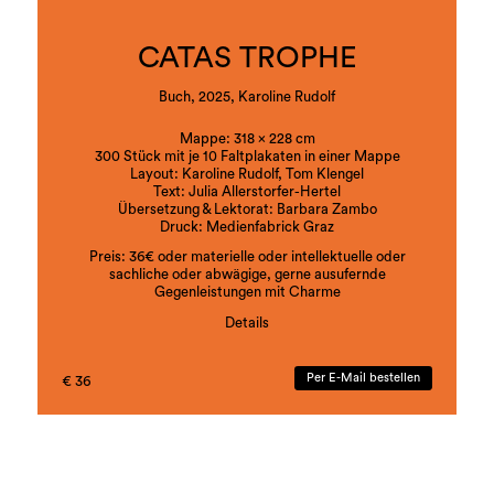
benennt sie als Skelett der Sprache, macht deren
Flüchtigkeit und Arbitrarität sichtbar und
poetisch wie performativ erfahrbar.
CATAS TROPHE
Buch, 2025, Karoline Rudolf
Mappe: 318 x 228 cm
300 Stück mit je 10 Faltplakaten in einer Mappe
Layout: Karoline Rudolf, Tom Klengel
Text: Julia Allerstorfer-Hertel
Übersetzung & Lektorat: Barbara Zambo
Druck: Medienfabrick Graz
Preis: 36€ oder materielle oder intellektuelle oder
sachliche oder abwägige, gerne ausufernde
Gegenleistungen mit Charme
Details
ISBN:978-3-901109-92-8
Per E-Mail bestellen
€ 36