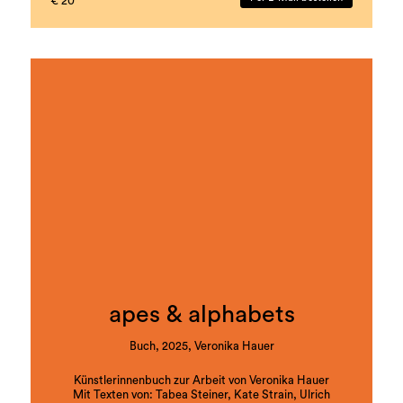
€ 20
Dietmaier
Koordination und Redaktion: Rivka Saltiel, Markus
Gönitzer
Buchgestaltung: Theresa Hattinger
Auflage: 1000 Stück
Sprachen: Deutsch und Englisch
ISBN: 978-3-901109-93-5
apes & alphabets
Buch, 2025, Veronika Hauer
Künstlerinnenbuch zur Arbeit von Veronika Hauer
Mit Texten von: Tabea Steiner, Kate Strain, Ulrich