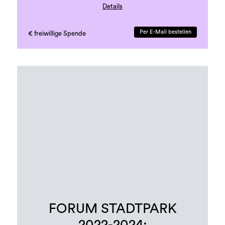
Details
Druck: Grazer Uni-Druckerei
Sprache: deutsch
Per E-Mail bestellen
€ freiwillige Spende
41 Seiten, beigelegte Karte
erste Auflage, 500 Exemplare
FORUM STADTPARK
2022-2024: