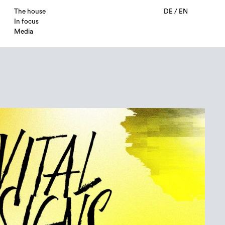
The house
DE
/
EN
In focus
Media