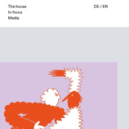
The house
DE
/
EN
In focus
Media