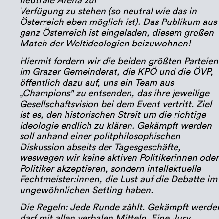
neutrale Arena zur
Verfügung zu stehen (so neutral wie das in
Österreich eben möglich ist). Das Publikum aus
ganz Österreich ist eingeladen, diesem großen
Match der Weltideologien beizuwohnen!
Hiermit fordern wir die beiden größten Parteien
im Grazer Gemeinderat, die KPÖ und die ÖVP,
öffentlich dazu auf, uns ein Team aus
„Champions" zu entsenden, das ihre jeweilige
Gesellschaftsvision bei dem Event vertritt. Ziel
ist es, den historischen Streit um die richtige
Ideologie endlich zu klären. Gekämpft werden
soll anhand einer politphilosophischen
Diskussion abseits der Tagesgeschäfte,
weswegen wir keine aktiven Politikerinnen oder
Politiker akzeptieren, sondern intellektuelle
Fechtmeister:innen, die Lust auf die Debatte im
ungewöhnlichen Setting haben.
Die Regeln: Jede Runde zählt. Gekämpft werde
darf mit allen verbalen Mitteln. Eine Jury