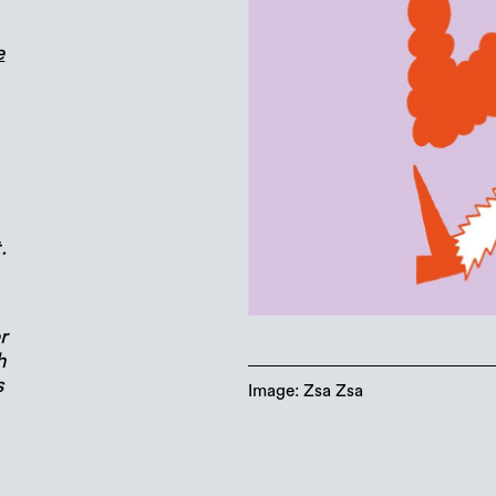
e
.
r
h
s
Image: Zsa Zsa