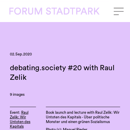
02.Sep.2020
debating.society #20 with Raul
Zelik
9 images
Event:
Raul
Book launch and lecture with Raul Zelik: Wir
Zelik: Wir
Untoten des Kapitals - Über politische
Untoten des
Monster und einen grünen Sozialismus
Kapitals
Photo (c): Manuel Rieder