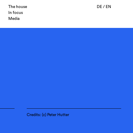
The house
DE
/
EN
In focus
Media
Credits: (c) Peter Hutter