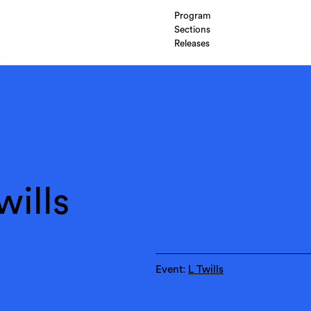
Program
Sections
Releases
wills
Event:
L Twills