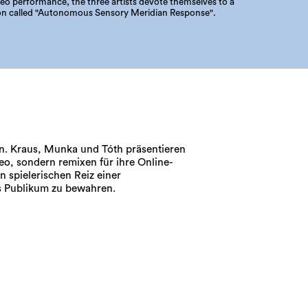
deo performance, the three artists devote themselves to a
 called "Autonomous Sensory Meridian Response".
s Publikum zu bewahren.