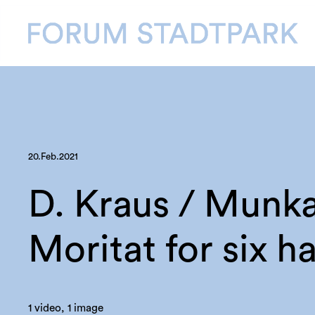
20.Feb.2021
D. Kraus / Munka
Moritat for six h
1 video, 1 image