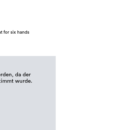
t for six hands
erden, da der
timmt wurde.