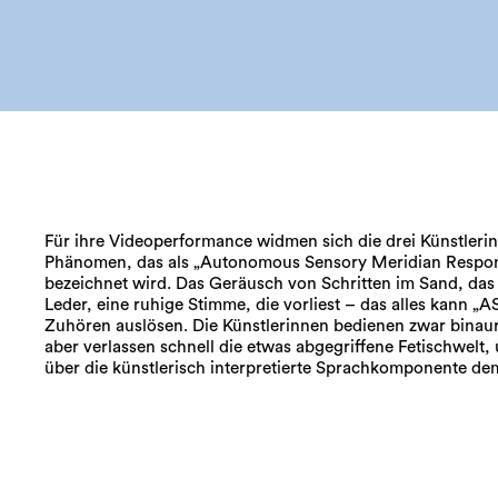
Für ihre Videoperformance widmen sich die drei Künstleri
eine weitere immersive Dimension. Kraus, Munka und Tóth p
Phänomen, das als „Autonomous Sensory Meridian Respo
kein „herkömmliches“ ASMR-Video, sondern remixen für ihre Onl
bezeichnet wird. Das Geräusch von Schritten im Sand, da
Präsentation Bild und Ton, um den spielerischen
Leder, eine ruhige Stimme, die vorliest – das alles kann 
Zuhören auslösen. Die Künstlerinnen bedienen zwar binaur
aber verlassen schnell die etwas abgegriffene Fetischwelt,
über die künstlerisch interpretierte Sprachkomponente d