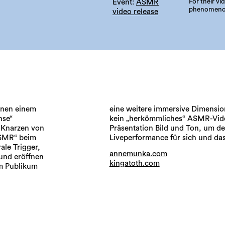
For their vi
Event:
ASMR
phenomenon
video release
nnen einem
räsentieren
nse“
ine-
s Knarzen von
 Reiz einer
„ASMR“ beim
Liveperformance für sich und da
ale Trigger,
annemunka.com
 und eröffnen
kingatoth.com
em Publikum