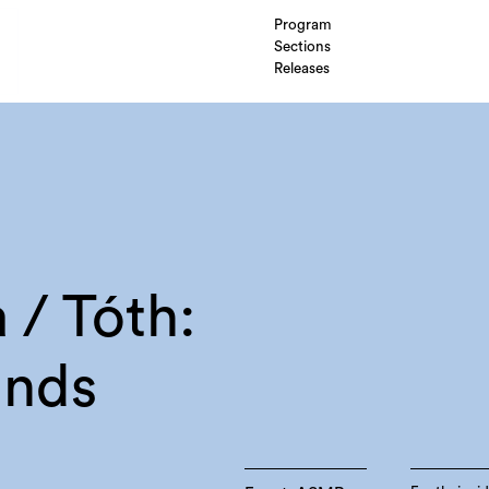
Program
Sections
Releases
 / Tóth:
ands