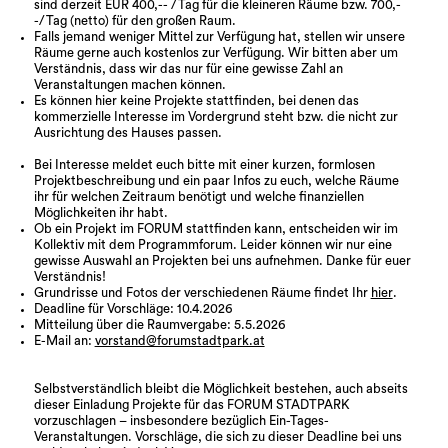
sind derzeit EUR 400,-- /Tag für die kleineren Räume bzw. 700,-
-/Tag (netto) für den großen Raum.
Falls jemand weniger Mittel zur Verfügung hat, stellen wir unsere
Räume gerne auch kostenlos zur Verfügung. Wir bitten aber um
Verständnis, dass wir das nur für eine gewisse Zahl an
Veranstaltungen machen können.
Es können hier keine Projekte stattfinden, bei denen das
kommerzielle Interesse im Vordergrund steht bzw. die nicht zur
Ausrichtung des Hauses passen.
Bei Interesse meldet euch bitte mit einer kurzen, formlosen
Projektbeschreibung und ein paar Infos zu euch, welche Räume
ihr für welchen Zeitraum benötigt und welche finanziellen
Möglichkeiten ihr habt.
Ob ein Projekt im FORUM stattfinden kann, entscheiden wir im
Kollektiv mit dem Programmforum. Leider können wir nur eine
gewisse Auswahl an Projekten bei uns aufnehmen. Danke für euer
Verständnis!
Grundrisse und Fotos der verschiedenen Räume findet Ihr
hier
.
Deadline für Vorschläge: 10.4.2026
Mitteilung über die Raumvergabe: 5.5.2026
E-Mail an:
vorstand@forumstadtpark.at
Selbstverständlich bleibt die Möglichkeit bestehen, auch abseits
dieser Einladung Projekte für das FORUM STADTPARK
vorzuschlagen – insbesondere bezüglich Ein-Tages-
Veranstaltungen. Vorschläge, die sich zu dieser Deadline bei uns