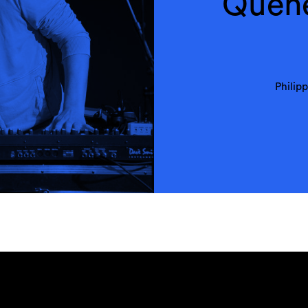
Queh
Philip