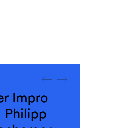
er Impro
 Philipp