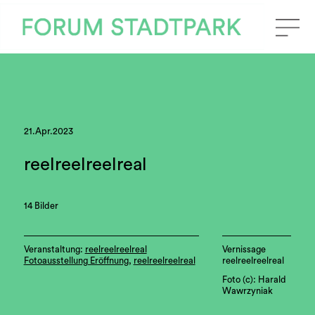
21.Apr.2023
reelreelreelreal
14 Bilder
Veranstaltung:
reelreelreelreal
Vernissage
Fotoausstellung Eröffnung
,
reelreelreelreal
reelreelreelreal
Foto (c): Harald
Wawrzyniak