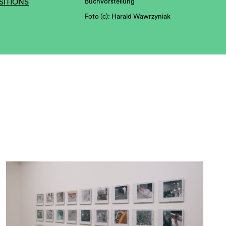
Buchvorstellung
ITIONS
Foto (c): Harald Wawrzyniak