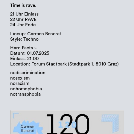
Time is rave.
21 Uhr Einlass
22 Uhr RAVE
24 Uhr Ende
Lineup: Carmen Benerat
Style: Techno
Hard Facts ~
Datum: 01.07.2025
Einlass: 21:00
Location: Forum Stadtpark (Stadtpark 1, 8010 Graz)
nodiscrimination
nosexism
noracism
nohomophobia
notransphobia