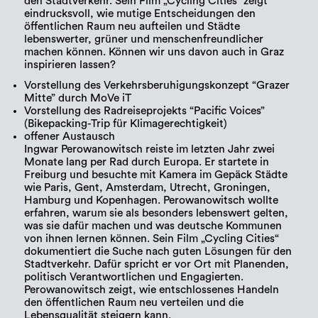
den Stadtverkehr. Sein Film „Cycling Cities” zeigt
eindrucksvoll, wie mutige Entscheidungen den
öffentlichen Raum neu aufteilen und Städte
lebenswerter, grüner und menschenfreundlicher
machen können. Können wir uns davon auch in Graz
inspirieren lassen?
Vorstellung des Verkehrsberuhigungskonzept “Grazer
Mitte” durch MoVe iT
Vorstellung des Radreiseprojekts “Pacific Voices”
(Bikepacking-Trip für Klimagerechtigkeit)
offener Austausch
Ingwar Perowanowitsch reiste im letzten Jahr zwei
Monate lang per Rad durch Europa. Er startete in
Freiburg und besuchte mit Kamera im Gepäck Städte
wie Paris, Gent, Amsterdam, Utrecht, Groningen,
Hamburg und Kopenhagen. Perowanowitsch wollte
erfahren, warum sie als besonders lebenswert gelten,
was sie dafür machen und was deutsche Kommunen
von ihnen lernen können. Sein Film „Cycling Cities“
dokumentiert die Suche nach guten Lösungen für den
Stadtverkehr. Dafür spricht er vor Ort mit Planenden,
politisch Verantwortlichen und Engagierten.
Perowanowitsch zeigt, wie entschlossenes Handeln
den öffentlichen Raum neu verteilen und die
Lebensqualität steigern kann.