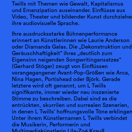
Twills mit Themen wie Gewalt, Kapitalismus
und Emanzipation auseinander. Einflüsse aus
Video, Theater und bildender Kunst durchziehe
ihre audiovisuelle Sprache.
Ihre ausdrucksstarke Bühnenperformance
erinnert an Künstlerinnen wie Laurie Anderson
oder Diamanda Galas. Die „Dekonstruktion und
Geräuschhaftigkeit“ ihres „deutlich zum
Eigensinn neigenden Songwritingansatzes“
(Gerhard Stöger) zeugt von Einflüssen
vorangegangener Avant-Pop-Größen wie Arca,
Nina Hagen, Portishead oder Björk. Gerade
letztere wird oft genannt, um L Twills
signifikante, immer wieder neu inszenierte
Stimme zu beschreiben. Dabei sind es die
entrückten, skurrilen und surrealen Szenerien,
in denen L Twills‘ hoffnungsvolle Töne erklingen
Unter ihrem Künstlernamen L Twills verbindet
die Musikerin, Performerin und
Multimediakünstlerin Lila-Zoé Krauß