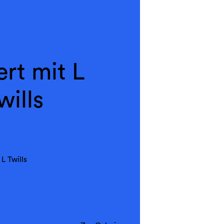
rt mit L
wills
L Twills