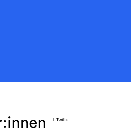
r:innen
L Twills