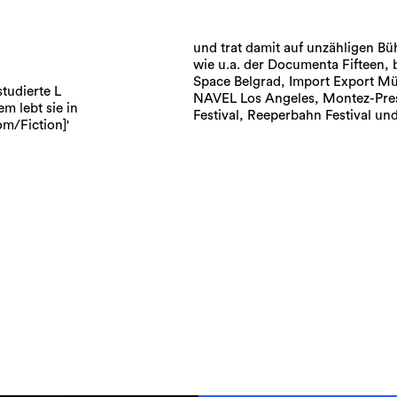
und trat damit auf unzähligen Bü
wie u.a. der Documenta Fifteen, b
Space Belgrad, Import Export M
tudierte L
NAVEL Los Angeles, Montez-Pres
m lebt sie in
Festival, Reeperbahn Festival und
om/Fiction]'