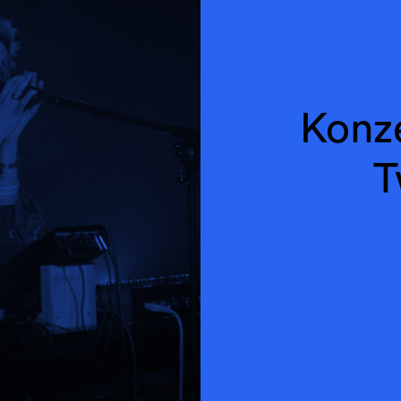
Konze
T