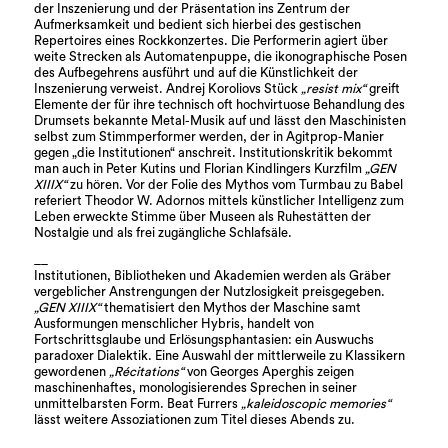
der Inszenierung und der Präsentation ins Zentrum der
Aufmerksamkeit und bedient sich hierbei des gestischen
Repertoires eines Rockkonzertes. Die Performerin agiert über
weite Strecken als Automatenpuppe, die ikonographische Posen
des Aufbegehrens ausführt und auf die Künstlichkeit der
Inszenierung verweist. Andrej Koroliovs Stück
„resist mix“
greift
Elemente der für ihre technisch oft hochvirtuose Behandlung des
Drumsets bekannte Metal-Musik auf und lässt den Maschinisten
selbst zum Stimmperformer werden, der in Agitprop-Manier
gegen „die Institutionen“ anschreit. Institutionskritik bekommt
man auch in Peter Kutins und Florian Kindlingers Kurzfilm
„GEN
XIIIX“
zu hören. Vor der Folie des Mythos vom Turmbau zu Babel
referiert Theodor W. Adornos mittels künstlicher Intelligenz zum
Leben erweckte Stimme über Museen als Ruhestätten der
Nostalgie und als frei zugängliche Schlafsäle.
__
Institutionen, Bibliotheken und Akademien werden als Gräber
vergeblicher Anstrengungen der Nutzlosigkeit preisgegeben.
„GEN XIIIX“
thematisiert den Mythos der Maschine samt
Ausformungen menschlicher Hybris, handelt von
Fortschrittsglaube und Erlösungsphantasien: ein Auswuchs
paradoxer Dialektik. Eine Auswahl der mittlerweile zu Klassikern
gewordenen
„Récitations“
von Georges Aperghis zeigen
maschinenhaftes, monologisierendes Sprechen in seiner
unmittelbarsten Form. Beat Furrers
„kaleidoscopic memories“
lässt weitere Assoziationen zum Titel dieses Abends zu.
__