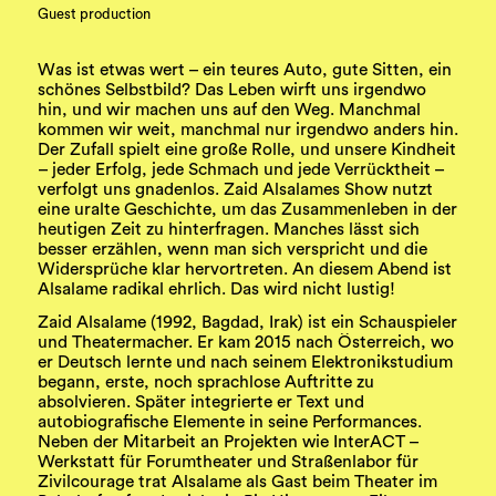
Guest production
Was ist etwas wert – ein teures Auto, gute Sitten, ein
schönes Selbstbild? Das Leben wirft uns irgendwo
hin, und wir machen uns auf den Weg. Manchmal
kommen wir weit, manchmal nur irgendwo anders hin.
Der Zufall spielt eine große Rolle, und unsere Kindheit
– jeder Erfolg, jede Schmach und jede Verrücktheit –
verfolgt uns gnadenlos. Zaid Alsalames Show nutzt
eine uralte Geschichte, um das Zusammenleben in der
heutigen Zeit zu hinterfragen. Manches lässt sich
besser erzählen, wenn man sich verspricht und die
Widersprüche klar hervortreten. An diesem Abend ist
Alsalame radikal ehrlich. Das wird nicht lustig!
Zaid Alsalame (1992, Bagdad, Irak) ist ein Schauspieler
und Theatermacher. Er kam 2015 nach Österreich, wo
er Deutsch lernte und nach seinem Elektronikstudium
begann, erste, noch sprachlose Auftritte zu
absolvieren. Später integrierte er Text und
autobiografische Elemente in seine Performances.
Neben der Mitarbeit an Projekten wie InterACT –
Werkstatt für Forumtheater und Straßenlabor für
Zivilcourage trat Alsalame als Gast beim Theater im