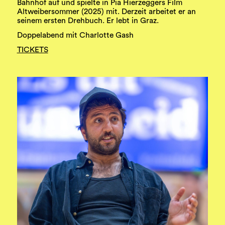
Bahnhof auf und spielte in Pia Hierzeggers Film
Altweibersommer (2025) mit. Derzeit arbeitet er an
seinem ersten Drehbuch. Er lebt in Graz.
Doppelabend mit Charlotte Gash
TICKETS