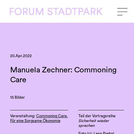
20.Apr.2022
Manuela Zechner: Commoning
Care
15 Bilder
Veranstaltung:
Commoning Care.
Teil der Vortragsreihe
Für eine Sorgsame Ökonomie
Sicherheit wieder
sprechen
Foto (c): Lena Prehal