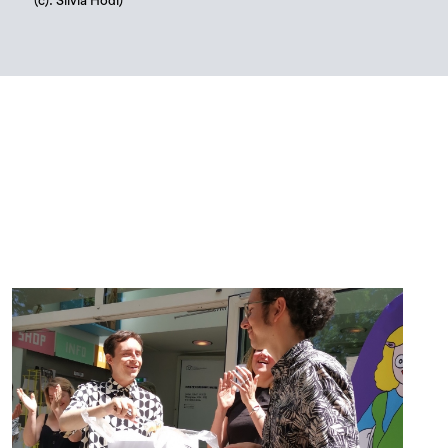
(c): Silvia Hödl)