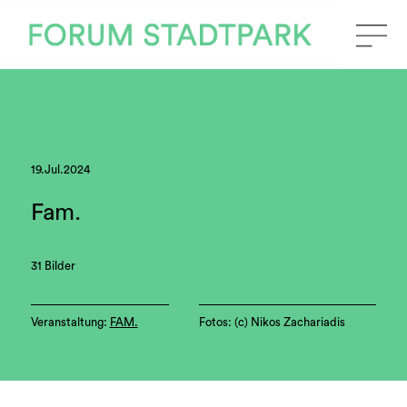
19.Jul.2024
Fam.
31 Bilder
Veranstaltung:
FAM.
Fotos: (c) Nikos Zachariadis