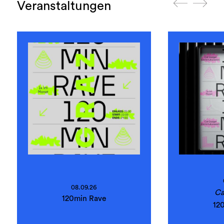
Veranstaltungen
08.09.26
Ca
120min Rave
12