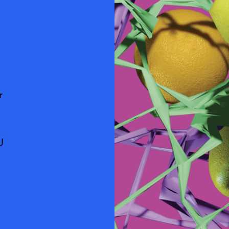
r
J
,