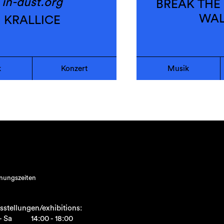
in-dust.org
BREAK THE
WALL
KRALLICE
k
Konzert
Musik
nungszeiten
sstellungen/exhibitions:
- Sa
14:00 - 18:00