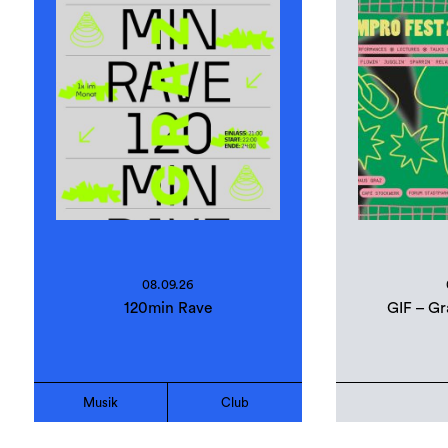
08.09.26
120min Rave
GIF – Gr
Musik
Club