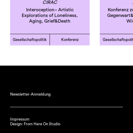
CIRAC
Interoception– Artistic
Konferenz z
Explorations of Loneliness,
Gegenwart&
Aging, Grief&Death
Wi
Gesellschaftspolitik
Konferenz
Gesellschaftspoli
Newsletter-Anmeldung
Impressum
Design: From Here On Studio