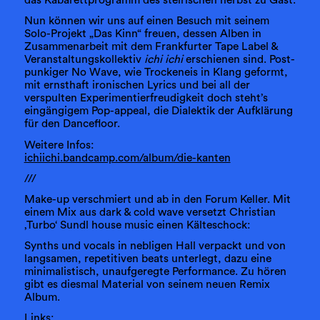
das Kabarettprogramm des steirischen herbst zu Gast.
Nun können wir uns auf einen Besuch mit seinem
Solo-Projekt „Das Kinn“ freuen, dessen Alben in
Zusammenarbeit mit dem Frankfurter Tape Label &
Veranstaltungskollektiv
ichi ichi
erschienen sind. Post-
punkiger No Wave, wie Trockeneis in Klang geformt,
mit ernsthaft ironischen Lyrics und bei all der
verspulten Experimentierfreudigkeit doch steht’s
eingängigem Pop-appeal, die Dialektik der Aufklärung
für den Dancefloor.
Weitere Infos:
ichiichi.bandcamp.com/album/die-kanten
///
Make-up verschmiert und ab in den Forum Keller. Mit
einem Mix aus dark & cold wave versetzt Christian
‚Turbo‘ Sundl house music einen Kälteschock:
Synths und vocals in nebligen Hall verpackt und von
langsamen, repetitiven beats unterlegt, dazu eine
minimalistisch, unaufgeregte Performance. Zu hören
gibt es diesmal Material von seinem neuen Remix
Album.
Links: