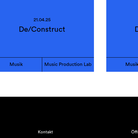
21.04.25
De/Construct
Musik
Music Production Lab
Musi
Kontakt
Öff