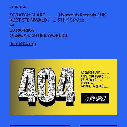
Line-up:
SCRATCHCLART .......... Hyperdub Records / UK
KURT STEINWALD ....... 3’Hi / Service
++
DJ PAPRIKA
OLGICA & OTHER WORLDS
disko404.org