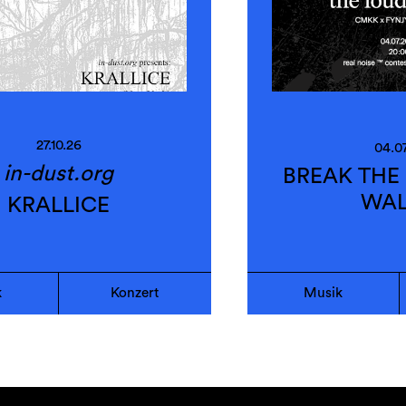
27.10.26
04.0
in-dust.org
BREAK THE
WALL
KRALLICE
k
Konzert
Musik