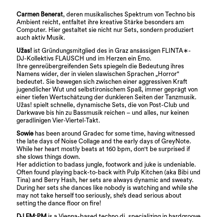
Carmen Benerat
, deren musikalisches Spektrum von Techno bis
Ambient reicht, entfaltet ihre kreative Stärke besonders am
Computer. Hier gestaltet sie nicht nur Sets, sondern produziert
auch aktiv Musik.
Užas!
ist Gründungsmitglied des in Graz ansässigen FLINTA∗-
DJ-Kollektivs FLAUSCH und im Herzen ein Emo.
Ihre genreübergreifenden Sets spiegeln die Bedeutung ihres
Namens wider, der in vielen slawischen Sprachen „Horror“
bedeutet. Sie bewegen sich zwischen einer aggressiven Kraft
jugendlicher Wut und selbstironischem Spaß, immer geprägt von
einer tiefen Wertschätzung der dunkleren Seiten der Tanzmusik.
Užas! spielt schnelle, dynamische Sets, die von Post-Club und
Darkwave bis hin zu Bassmusik reichen – und alles, nur keinen
geradlinigen Vier-Viertel-Takt.
Sowie
has been around Gradec for some time, having witnessed
the late days of Noise Collage and the early days of GreyNote.
While her heart mostly beats at 160 bpm, don't be surprised if
she slows things down.
Her addiction to badass jungle, footwork and juke is undeniable.
Often found playing back-to-back with Pulp Kitchen (aka Bibi und
Tina) and Berry Hash, her sets are always dynamic and sweaty.
During her sets she dances like nobody is watching and while she
may not take herself too seriously, she’s dead serious about
setting the dance floor on fire!
DJ EM:PM
is a Vienna-based techno dj, specializing in hardgroove