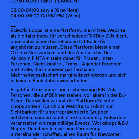
00:30-02:00 Užas! (FLAUSCH)
02:00-04:00 sowie (GreyNote)
04:00-06:00 DJ EM:PM (Wien)
__
Eclectic Loops ist eine Plattform, die mittels Website
als digitaler Index für verschiedene FINTA∗ DJs dient,
ohne dabei einem bestehenden DJ-Kollektiv
angehören zu müssen. Diese Plattform bietet einen
Ort des Netzwerkens und des Austauschs. Das
Akronym FINTA∗ steht dabei für Frauen, Inter-
Personen, Nicht-binäre-, Trans-, Agender Personen
und ∗alle, die in unserer patriarchalen
Mehrheitsgesellschaft marginalisiert werden und sich
in keinem Buchstaben wiederfinden.
Es gibt in Graz immer noch sehr wenige FINTA∗
Personen, die auf Bühnen stehen, vor allem in der DJ-
Szene. Das wollen wir mit der Plattform Eclectic
Loops ändern! Durch die Website soll nicht nur
Sichtbarkeit für unterrepräsentierte Gruppen
entstehen, sondern auch eine Community. Außerdem
veranstalten wir regelmäßige Events, Workshops & DJ
Nights. Damit wollen wir eine Vernetzung
untereinander schaffen, einen Raum für Newcomer