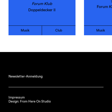
Forum Klub
Forum Kl
Doppeldecker ll
Musik
Club
Musik
Newsletter-Anmeldung
Impressum
Design: From Here On Studio