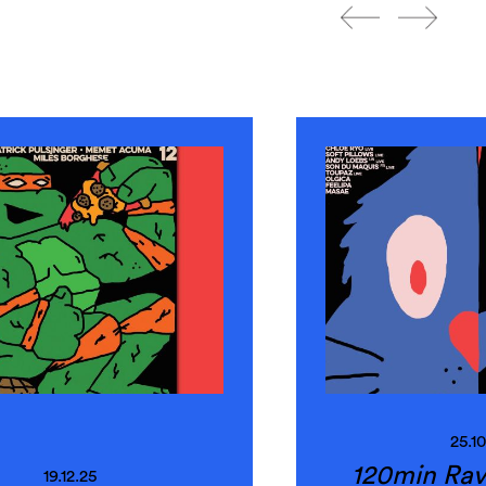
25.10
120min Rav
19.12.25