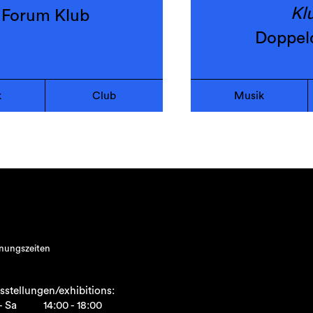
Kl
Forum Klub
Doppel
k
Club
Musik
nungszeiten
sstellungen/exhibitions:
- Sa
14:00 - 18:00