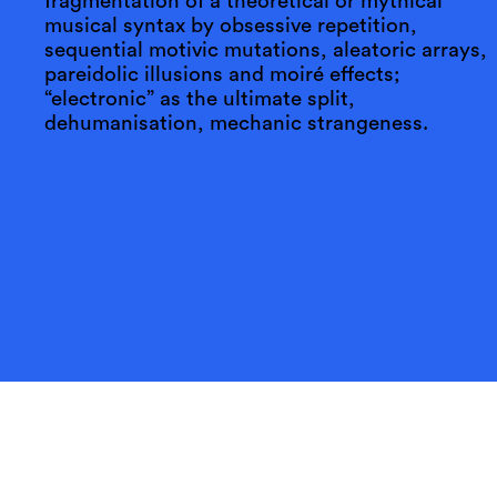
fragmentation of a theoretical or mythical
musical syntax by obsessive repetition,
sequential motivic mutations, aleatoric arrays,
pareidolic illusions and moiré effects;
“electronic” as the ultimate split,
dehumanisation, mechanic strangeness.