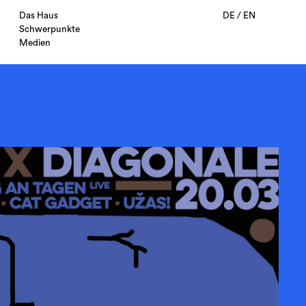
Das Haus
DE
/
EN
Schwerpunkte
Medien