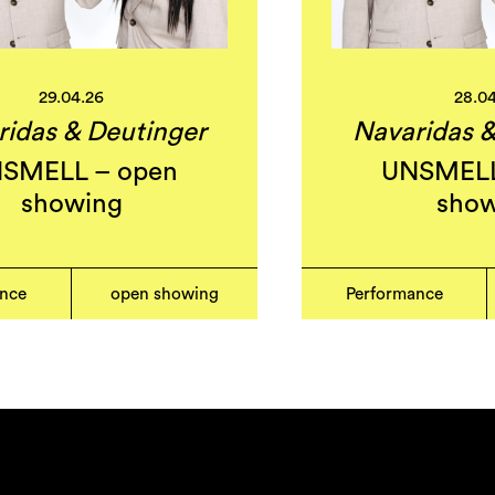
29.04.26
28.0
ridas & Deutinger
Navaridas &
SMELL – open
UNSMELL
showing
show
ance
open showing
Performance