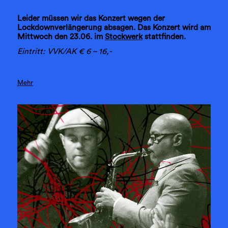
Leider müssen wir das Konzert wegen der
Lockdownverlängerung absagen. Das Konzert wird am
Mittwoch den 23.06. im
Stockwerk
stattfinden.
Eintritt: VVK/AK € 6 – 16,-
Mehr