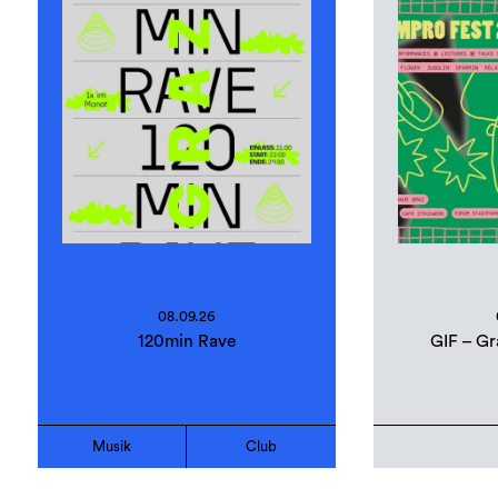
08.09.26
120min Rave
GIF – Gr
Musik
Club