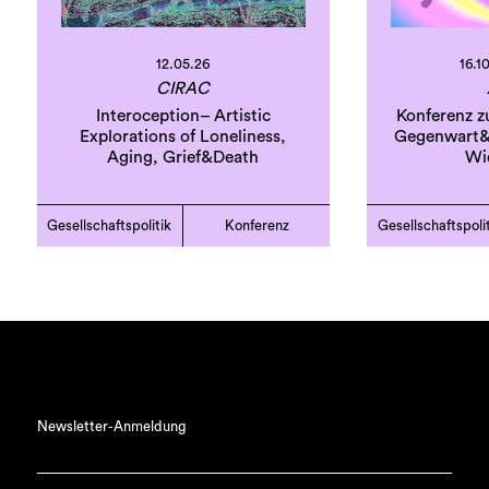
12.05.26
16.10
CIRAC
Interoception– Artistic
Konferenz z
Explorations of Loneliness,
Gegenwart&
Aging, Grief&Death
Wi
Gesellschaftspolitik
Konferenz
Gesellschaftspoli
Newsletter-Anmeldung