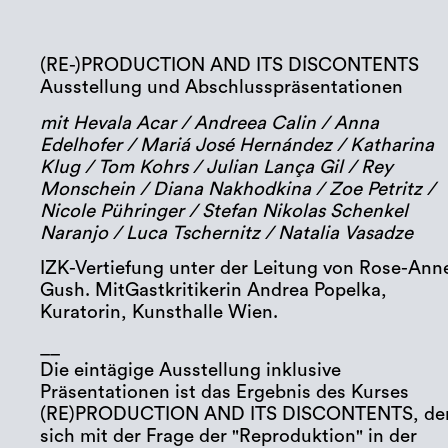
(RE-)PRODUCTION AND ITS DISCONTENTS
Ausstellung und Abschlusspräsentationen
mit Hevala Acar / Andreea Calin / Anna
Edelhofer / Mariá José Hernández / Katharina
Klug / Tom Kohrs / Julian Lança Gil / Rey
Monschein / Diana Nakhodkina / Zoe Petritz /
Nicole Pühringer / Stefan Nikolas Schenkel
Naranjo / Luca Tschernitz / Natalia Vasadze
IZK-Vertiefung unter der Leitung von Rose-Ann
Gush. MitGastkritikerin Andrea Popelka,
Kuratorin, Kunsthalle Wien.
__
Die eintägige Ausstellung inklusive
Präsentationen ist das Ergebnis des Kurses
(RE)PRODUCTION AND ITS DISCONTENTS, de
sich mit der Frage der "Reproduktion" in der