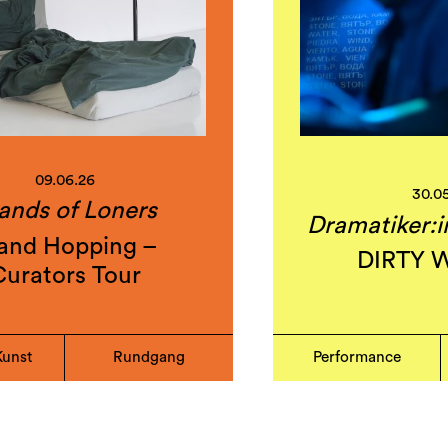
09.06.26
30.0
lands of Loners
Dramatiker:i
land Hopping –
DIRTY 
Curators Tour
Kunst
Rundgang
Performance