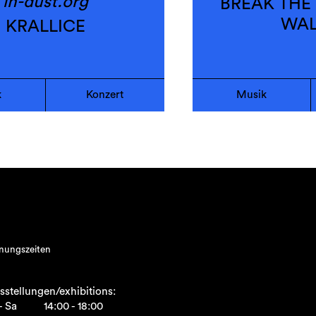
in-dust.org
BREAK THE
WALL
KRALLICE
k
Konzert
Musik
nungszeiten
sstellungen/exhibitions:
- Sa
14:00 - 18:00