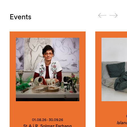
Events
01.08.26 - 30.09.26
Islan
St.A.i.R. Solmaz Farhang