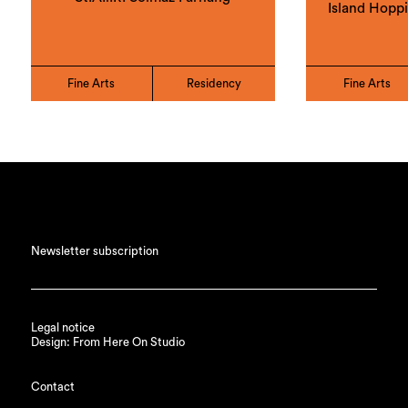
Island Hopp
Fine Arts
Residency
Fine Arts
Newsletter subscription
Legal notice
Design: From Here On Studio
Contact