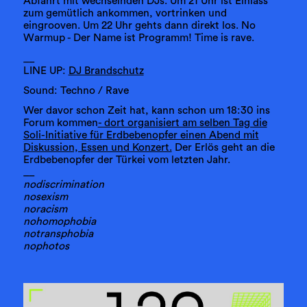
Abfahrt mit wechselnden DJs. Um 21 Uhr ist Einlass
zum gemütlich ankommen, vortrinken und
eingrooven. Um 22 Uhr gehts dann direkt los. No
Warmup - Der Name ist Programm! Time is rave.
__
LINE UP:
DJ Brandschutz
Sound: Techno / Rave
Wer davor schon Zeit hat, kann schon um 18:30 ins
Forum kommen
- dort organisiert am selben Tag die
Soli-Initiative für Erdbebenopfer einen Abend mit
Diskussion, Essen und Konzert.
Der Erlös geht an die
Erdbebenopfer der Türkei vom letzten Jahr.
__
nodiscrimination
nosexism
noracism
nohomophobia
notransphobia
nophotos