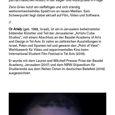
patriarchalischen Ansatz in der Regie- und Kunstpraxis in Frage.
Zeno Gries nutzt ein vielfältiges und sich ständig
weiterentwickelndes Spektrum an neuen Medien. Sein
Schwerpunkt liegt dabei aktuell auf Film, Video und Software.
//
Or Ariely
(geb. 1988, Israel), ist ein in Jerusalem beheimateter
bildender Künstler und Teil der Jerusalemer „Artists Cube
Studios“, mit einem Abschluss an der Bezalel Academy of Arts
and Design in Tel Aviv. Er nahm an zahlreichen Ausstellungen in
Israel, Polen und Spanien teil und gewann den „Point of View“-
Wettbewerb für Video und experimentelles Kino beim
International Student Film Festival in Tel Aviv (2019).
Er wurde mit dem Lauren and Mitchell Presser Prize der Bezalel
Academy, Jerusalem (2017) und dem NRW-Stipendium für
Studierende aus dem Nahen Osten im deutschen Bielefeld (2016)
ausgezeichnet.