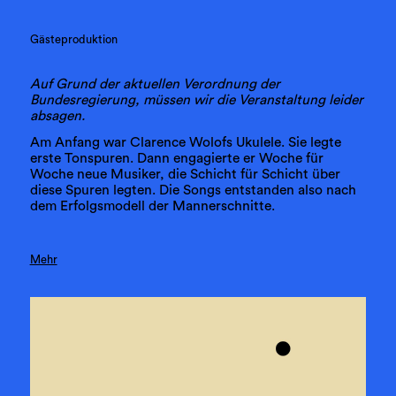
Gästeproduktion
Auf Grund der aktuellen Verordnung der
Bundesregierung, müssen wir die Veranstaltung leider
absagen.
Am Anfang war Clarence Wolofs Ukulele. Sie legte
erste Tonspuren. Dann engagierte er Woche für
Woche neue Musiker, die Schicht für Schicht über
diese Spuren legten. Die Songs entstanden also nach
dem Erfolgsmodell der Mannerschnitte.
Mehr