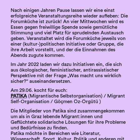
Nach einigen Jahren Pause lassen wir eine einst
erfolgreiche Veranstaltungsreihe wieder aufleben: Die
Forumküche ist zurück! An vier Mittwochen wird es
Essen gegen freiwillige Spende sowie gemütliche
Stimmung und viel Platz für sprudelnden Austausch
geben. Veranstaltet wird die Forumküche jeweils von
einer (kultur-)politischen Initiative oder Gruppe, die
ihre Arbeit vorstellt, und der die Einnahmen des
Abends zugute kommen.
Im Jahr 2022 laden wir dazu Initiativen ein, die sich
aus ökologischer, feministischer, antirassistischer
Perspektive mit der Frage „Was macht uns wirklich
sicher?“ auseinandersetzen.
Am 29.06. kocht für euch:
PATIKA
(Migrantische Selbstorganisation) / Migrant
Self-Organisation / Göçmen Öz-Örgütü )
Die Mitglieder von Patika sind zusammengekommen
um als in Graz lebende Migrant:innen und
Geflüchtete solidarische Lösungen für ihre Probleme
und Bedürfnisse zu finden.
Patika möchte in Bereichen wie Literatur,
Wissenschaft, Sport, Kultur, Politik und anderen mit