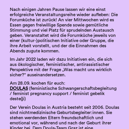
Nach einigen Jahren Pause lassen wir eine einst
erfolgreiche Veranstaltungsreihe wieder aufleben: Die
Forumküche ist zurück! An vier Mittwochen wird es
Essen gegen freiwillige Spende sowie gemütliche
Stimmung und viel Platz für sprudelnden Austausch
geben. Veranstaltet wird die Forumküche jeweils von
einer (kultur-)politischen Initiative oder Gruppe, die
ihre Arbeit vorstellt, und der die Einnahmen des
Abends zugute kommen.
Im Jahr 2022 laden wir dazu Initiativen ein, die sich
aus ökologischer, feministischer, antirassistischer
Perspektive mit der Frage „Was macht uns wirklich
sicher?“ auseinandersetzen.
Am 28.09. kochen für euch:
DOULAS
(feministische Schwangerschaftsbegleitung
/ feminist pregnancy support / feminist gebelik
desteği)
Der Verein Doulas in Austria besteht seit 2006. Doulas
sind nichtmedizinische Geburtsbegleiter:innen. Sie
stehen werdenden Eltern freundschaftlich und
emotional vor, während und nach der Geburt ihrer
Kinder bei. Dem Doula-Team Graz ist eine