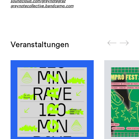
soundcloud.com/greynotegraz
greynotecollective.bandcamp.com
Veranstaltungen