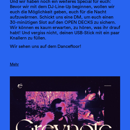
Und wir haben noch ein weiteres Special für euch:
Bevor wir mit dem DJ-Line-Up beginnen, wollen wir
euch die Möglichkeit geben, euch für die Nacht
aufzuwärmen. Schickt uns eine DM, um euch einen
30-minütigen Slot auf den OPEN DECKS zu sichern.
Wir können es kaum erwarten, zu hören, was ihr drauf
habt! Und vergiss nicht, deinen USB-Stick mit ein paar
Knallern zu füllen.
Wir sehen uns auf dem Dancefloor!
Mehr