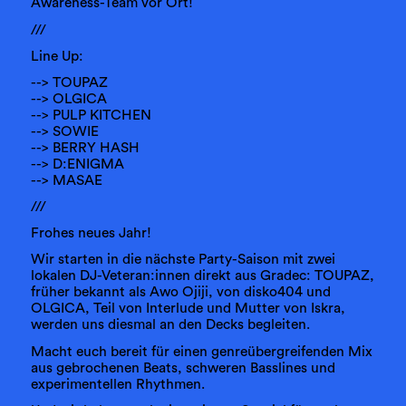
Awareness-Team vor Ort!
///
Line Up:
--> TOUPAZ
--> OLGICA
--> PULP KITCHEN
--> SOWIE
--> BERRY HASH
--> D:ENIGMA
--> MASAE
///
Frohes neues Jahr!
Wir starten in die nächste Party-Saison mit zwei
lokalen DJ-Veteran:innen direkt aus Gradec: TOUPAZ,
früher bekannt als Awo Ojiji, von disko404 und
OLGICA, Teil von Interlude und Mutter von Iskra,
werden uns diesmal an den Decks begleiten.
Macht euch bereit für einen genreübergreifenden Mix
aus gebrochenen Beats, schweren Basslines und
experimentellen Rhythmen.