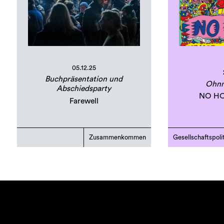
05.12.25
Buchpräsentation und
Ohnm
Abschiedsparty
NO HO
Farewell
Zusammenkommen
Gesellschaftspoli