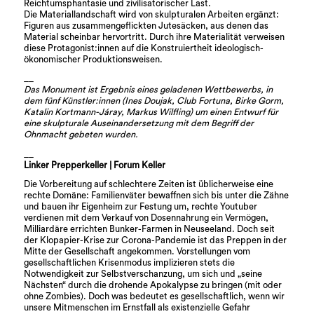
Reichtumsphantasie und zivilisatorischer Last.
Die Materiallandschaft wird von skulpturalen Arbeiten ergänzt:
Figuren aus zusammengeflickten Jutesäcken, aus denen das
Material scheinbar hervortritt. Durch ihre Materialität verweisen
diese Protagonist:innen auf die Konstruiertheit ideologisch-
ökonomischer Produktionsweisen.
__
Das Monument ist Ergebnis eines geladenen Wettbewerbs, in
dem fünf Künstler:innen (Ines Doujak, Club Fortuna, Birke Gorm,
Katalin Kortmann-Járay, Markus Wilfling) um einen Entwurf für
eine skulpturale Auseinandersetzung mit dem Begriff der
Ohnmacht gebeten wurden.
__
Linker Prepperkeller | Forum Keller
Die Vorbereitung auf schlechtere Zeiten ist üblicherweise eine
rechte Domäne: Familienväter bewaffnen sich bis unter die Zähne
und bauen ihr Eigenheim zur Festung um, rechte Youtuber
verdienen mit dem Verkauf von Dosennahrung ein Vermögen,
Milliardäre errichten Bunker-Farmen in Neuseeland. Doch seit
der Klopapier-Krise zur Corona-Pandemie ist das Preppen in der
Mitte der Gesellschaft angekommen. Vorstellungen vom
gesellschaftlichen Krisenmodus implizieren stets die
Notwendigkeit zur Selbstverschanzung, um sich und „seine
Nächsten“ durch die drohende Apokalypse zu bringen (mit oder
ohne Zombies). Doch was bedeutet es gesellschaftlich, wenn wir
unsere Mitmenschen im Ernstfall als existenzielle Gefahr