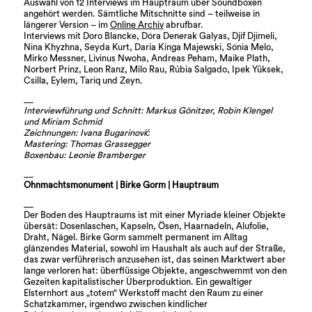
Auswahl von 12 Interviews im Hauptraum über Soundboxen
angehört werden. Sämtliche Mitschnitte sind – teilweise in
längerer Version – im
Online Archiv
abrufbar.
Interviews mit Doro Blancke, Dóra Denerak Galyas, Djif Djimeli,
Nina Khyzhna, Seyda Kurt, Daria Kinga Majewski, Sónia Melo,
Mirko Messner, Livinus Nwoha, Andreas Peham, Maike Plath,
Norbert Prinz, Leon Ranz, Milo Rau, Rúbia Salgado, Ipek Yüksek,
Csilla, Eylem, Tariq und Zeyn.
__
Interviewführung und Schnitt: Markus Gönitzer, Robin Klengel
und Miriam Schmid
Zeichnungen: Ivana Bugarinović
Mastering: Thomas Grassegger
Boxenbau: Leonie Bramberger
__
Ohnmachtsmonument | Birke Gorm | Hauptraum
__
Der Boden des Hauptraums ist mit einer Myriade kleiner Objekte
übersät: Dosenlaschen, Kapseln, Ösen, Haarnadeln, Alufolie,
Draht, Nägel. Birke Gorm sammelt permanent im Alltag
glänzendes Material, sowohl im Haushalt als auch auf der Straße,
das zwar verführerisch anzusehen ist, das seinen Marktwert aber
lange verloren hat: überflüssige Objekte, angeschwemmt von den
Gezeiten kapitalistischer Überproduktion. Ein gewaltiger
Elsternhort aus „totem“ Werkstoff macht den Raum zu einer
Schatzkammer, irgendwo zwischen kindlicher