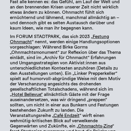
Fast alle kennen es: das Gefühl, am Lauf der Welt und
an den brennenden Krisen unserer Zeit nicht wirklich
etwas ändern zu können. Ohnmacht fühlt sich
ernüchternd und lähmend, manchmal allmächtig an –
und dennoch gibt es selten Austausch darüber und
kaum Ideen, wie man ihr begegnen kann.
Im FORUM STADTPARK, das sich 2023 „
Festung
Ohnmacht
“ nennt, werden einige Handlungsoptionen
vorgeschlagen: Während Birke Gorms
„Ohnmachtsmonument“ zur Reflexion über das Thema
einlädt, sind im „Archiv für Ohnmacht“ Erfahrungen
und Umgangsstrategien von Aktivist:innen aus
unterschiedlichsten Kontexten anzuhören (Details zu
den Ausstellungen unten). Ein „Linker Prepperkeller“
spielt auf humorvoll-abgründige Weise mit dem Motiv
der Verschanzung angesichts des drohenden
gesellschaftlichen Totalschadens, während sich im
„Hotel Bellevue“
allnächtlich Gäste mit der Frage
auseinandersetzen, was wir dringend „preppen“
sollten, um nicht in einer aus Bunkern und Festungen
bestehenden Zukunft zu landen. Die
Veranstaltungsreihe „
Café Endzeit
“ wirft einen
wehmütig-kritischen Blick auf verwelkende
Gegenwärten und Zukünfte, ein „
Ohnmachts-Zine
“