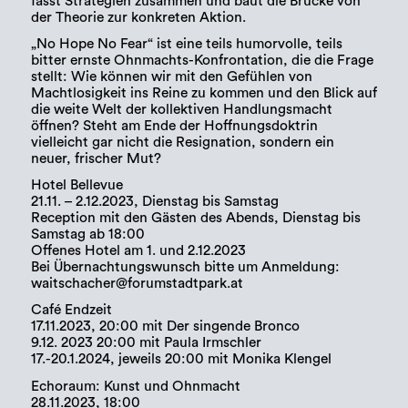
fasst Strategien zusammen und baut die Brücke von
der Theorie zur konkreten Aktion.
„No Hope No Fear“ ist eine teils humorvolle, teils
bitter ernste Ohnmachts-Konfrontation, die die Frage
stellt: Wie können wir mit den Gefühlen von
Machtlosigkeit ins Reine zu kommen und den Blick auf
die weite Welt der kollektiven Handlungsmacht
öffnen? Steht am Ende der Hoffnungsdoktrin
vielleicht gar nicht die Resignation, sondern ein
neuer, frischer Mut?
Hotel Bellevue
21.11. – 2.12.2023, Dienstag bis Samstag
Reception mit den Gästen des Abends, Dienstag bis
Samstag ab 18:00
Offenes Hotel am 1. und 2.12.2023
Bei Übernachtungswunsch bitte um Anmeldung:
waitschacher@forumstadtpark.at
Café Endzeit
17.11.2023, 20:00 mit Der singende Bronco
9.12. 2023 20:00 mit Paula Irmschler
17.-20.1.2024, jeweils 20:00 mit Monika Klengel
Echoraum: Kunst und Ohnmacht
28.11.2023, 18:00