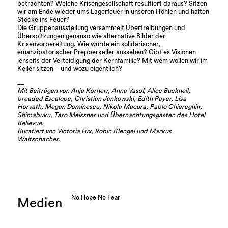
betrachten? Welche Krisengesellschaft resultiert daraus? Sitzen
wir am Ende wieder ums Lagerfeuer in unseren Höhlen und halten
Stöcke ins Feuer?
Die Gruppenausstellung versammelt Übertreibungen und
Überspitzungen genauso wie alternative Bilder der
Krisenvorbereitung. Wie würde ein solidarischer,
emanzipatorischer Prepperkeller aussehen? Gibt es Visionen
jenseits der Verteidigung der Kernfamilie? Mit wem wollen wir im
Keller sitzen – und wozu eigentlich?
__
Mit Beiträgen von Anja Korherr, Anna Vasof, Alice Bucknell,
breaded Escalope, Christian Jankowski, Edith Payer, Lisa
Horvath, Megan Dominescu, Nikola Macura, Pablo Chiereghin,
Shimabuku, Taro Meissner und Übernachtungsgästen des Hotel
Bellevue.
Kuratiert von Victoria Fux, Robin Klengel und Markus
Waitschacher.
No Hope No Fear
Medien