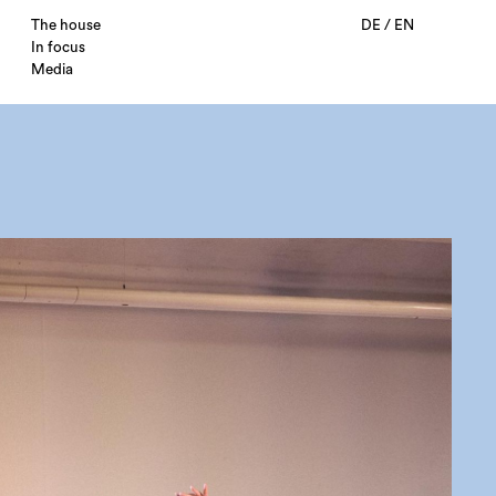
The house
DE
/
EN
In focus
Media