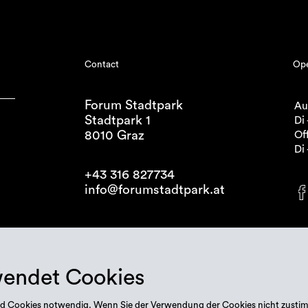
Contact
Ope
Forum Stadtpark
Au
Stadtpark 1
Di 
8010 Graz
Off
Di 
+43 316 827734
info@forumstadtpark.at
wendet Cookies
 sind Cookies notwendig. Wenn Sie der Verwendung der Cookies nicht zusti