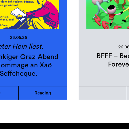
23.05.26
ter Hein liest.
26.0
BFFF – Bes
nkiger Graz-Abend
Foreve
 Hommage an Xaõ
Seffcheque.
c
Reading